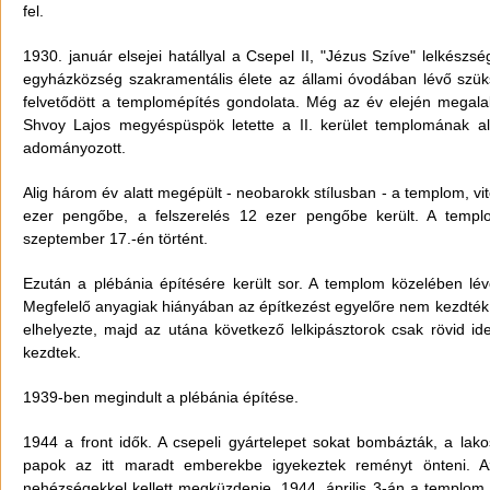
fel.
1930. január elsejei hatállyal a Csepel II, "Jézus Szíve" lelkészs
egyházközség szakramentális élete az állami óvodában lévő szüks
felvetődött a templomépítés gondolata. Még az év elején megalaku
Shvoy Lajos megyéspüspök letette a II. kerület templomának al
adományozott.
Alig három év alatt megépült - neobarokk stílusban - a templom, vit
ezer pengőbe, a felszerelés 12 ezer pengőbe került. A templo
szeptember 17.-én történt.
Ezután a plébánia építésére került sor. A templom közelében lé
Megfelelő anyagiak hiányában az építkezést egyelőre nem kezdté
elhelyezte, majd az utána következő lelkipásztorok csak rövid i
kezdtek.
1939-ben megindult a plébánia építése.
1944 a front idők. A csepeli gyártelepet sokat bombázták, a la
papok az itt maradt emberekbe igyekeztek reményt önteni. 
nehézségekkel kellett megküzdenie. 1944. április 3-án a templom 