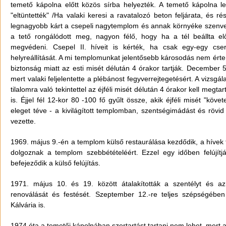
temető kápolna előtt közös sírba helyezték. A temető kápolna leb
"eltüntették" /Ha valaki keresi a ravatalozó beton feljárata, és r
legnagyobb kárt a csepeli nagytemplom és annak környéke szenve
a tető rongálódott meg, nagyon félő, hogy ha a tél beállta el
megvédeni. Csepel II. híveit is kérték, ha csak egy-egy cs
helyreállítását. A mi templomunkat jelentősebb károsodás nem érte
biztonság miatt az esti misét délután 4 órakor tartják. December 5
mert valaki feljelentette a plébánost fegyverrejtegetésért. A vizsg
tilalomra való tekintettel az éjféli misét délután 4 órakor kell megt
is. Éjjel fél 12-kor 80 -100 fő gyűlt össze, akik éjféli misét "kö
eleget téve - a kivilágított templomban, szentségimádást és rövid
vezette.
1969. május 9.-én a templom külső restaurálása kezdődik, a hívek 
dolgoznak a templom szebbétételéért. Ezzel egy időben felújítj
befejeződik a külső felújítás.
1971. május 10. és 19. között átalakították a szentélyt és a
renoválását és festését. Szeptember 12.-re teljes szépségébe
Kálvária is.
1974 óta a temetői kápolnában szertartást tartani nem lehet, mert az