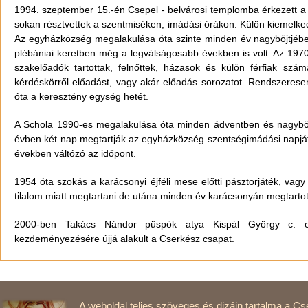
1994. szeptember 15.-én Csepel - belvárosi templomba érkezett 
sokan résztvettek a szentmiséken, imádási órákon. Külön kiemelked
Az egyházközség megalakulása óta szinte minden év nagyböjtjében é
plébániai keretben még a legválságosabb években is volt. Az 19
szakelőadók tartottak, felnőttek, házasok és külön férfiak szá
kérdéskörről előadást, vagy akár előadás sorozatot. Rendszeresen
óta a keresztény egység hetét.
A Schola 1990-es megalakulása óta minden ádventben és nagyböj
évben két nap megtartják az egyházközség szentségimádási napját 
években váltózó az időpont.
1954 óta szokás a karácsonyi éjféli mese előtti pásztorjáték, vag
tilalom miatt megtartani de utána minden év karácsonyán megtartot
2000-ben Takács Nándor püspök atya Kispál György c. e
kezdeményezésére újjá alakult a Cserkész csapat.
A weboldal teljes szöveges és dizájn tartalma a Cse