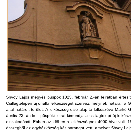
Shvoy Lajos megyés püspök 1929. február 2.-án leiratban értesíte
Csillagtelepen új önálló lelkészséget szervez, melynek határai: a G
által határolt terület. A lelkészség első alapító lelkészévé Markó 
április 23.-án kelt püspöki leirat kimondja a csillagtelepi új lelkész
elszakadását. Ebben az időben a lelkészségnek 4000 híve volt. 1929
összegből az egyházközség két harangot vett, amelyet Shvoy La