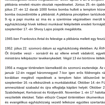
plébánia emeleti részén okoztak repedéseket. Június 25.-én újab
július 27.-én 12 darab 1000 fontos bomba hullott a templom közve
bomba összedöntötte a plébániát. A plébánia pincéjében tartózkod
9.-ig a papi munka az ima és a szentmise végzésében merült ki
egyházközségi hívek kétkezi munkával felépítették eredeti formáj
szeptember 17.-én Shvoy Lajos püspök megáldotta.
1945-ben Frankovics Antal és felesége a plébánia mellett egy feszül
1952. július 22. szomorú dátum az egyházközség életében. Az ÁVH 
Őt őrizetbe veszi - sorsáról és az ellene emelt vádakról, egye
ministráns lelkipásztor tevékenykedett. Végül 13 évi börtönre ítélté
1956 a magyar történelem kiemelkedő és szomorú esztendeje. Az 
január 12-én reggel háromnegyed 7-kor igen erős földrengés r
korábban meglévő repedések a templom falon időszerűvé tet
szeptember 16.-ra elkészülnek a munkálatokkal. Október 14.-én Füz
amnesztiával szabadul és újra elfoglalja kápláni helyét. Október 2
Szabótelepet, Kertvárost és Királyerdőt. November 1.-én 17 halott
veszítették életüket. Talán először Csepel történtében ökumenikus s
és evangélikus egyházközség vezető lelkészei együttes szertartás