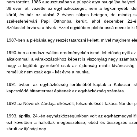
nem történt. 1986 augusztusában a püspök atya nyugdíjba helyezi T
38 éven át, vezette az egyházközséget, nem a legkönnyebb idők
körül, és bár az utolsó 2 évben súlyos betegen, de mindig sz
székesfehérvári Papi Otthonba került, ahol december 21-
Székesfehérvárra a hívek. Ezzel egyidőben plébánossá nevezte ki 
1987-ben a plébánia egy részét tatarozni kellett, mivel majdnem éle
1990-ben a rendszerváltás eredményekén ismét lehetőség nyílt az is
alkalommal, a várakozásokhoz képest is viszonylag nagy számban je
hogy a legtöbb gyereknél csak az újdonság miatti kíváncsiság
reméljük nem csak egy - két évre a munka.
1991 évben az egyházközség területéből kaptak a Kalocsai Isk
kapcsolódó hittantermet építenek az egyházközség számára.
1992 az Nővérek Zárdája elkészült, felszentelését Takács Nándor 
1993. április. 24.-én egyházközségünkben volt az egyházmegyei ifjú
ezt követően a hallottak megbeszélése, ebéd és összegzés sze
zárult az ifjúsági nap.