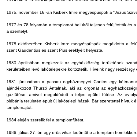
1975. november 16.-án Kisberk Imre megyéspüspök a "Jézus Szíve"
1977 és 78 folyamán a templomot belülről teljesen felújították és a I
a szentélyt.
1978 októberében Kisberk Imre megyéspüspök megáldotta a felújít
szent Gaudentius és szent Pius ereklyéit helyezte.
1980 áprilisában megkezdik az egyházközség területének szaná
kerületeiben lévő lakótelepekre költöztetik. Híveink nagy részét így 
1981 júniusában a passau egyházmegyei Caritas egy kétmanuál
ajándékozott Thurzó Antalnak, aki az orgonát az egyházközség
gázfűtése, amivel megoldódott a teljes épület fűtése. Az évfol
plébánia területén épült új lakótelepi házak. Bár szeretettel hívtuk
templomajtót.
1984 elején szerelik fel a templomfűtést.
1986. július 27.-én egy erős vihar ledöntötte a templom homlokkeresz